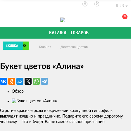
0
0
RUB
0
КАТАЛОГ ТОВАРОВ
СКИДКА!
ХИТ ПРОДАЖ
СКИДКА!
Главная
Доставка цветов
Букет цветов «Алина»
Обзор
Изображения
товаров
Строгие красные розы в окружении воздушной гипсофилы
выглядят изящно и празднично. Подарите его своему дорогому
человеку – это и будет Ваше самое главное признание.