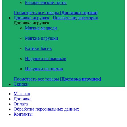
Белореченские торты
Посмотреть все товары
[Доставка тортов]
Доставка игрушек
Показать подкатегории
Доставка игрушек
Мягкие медведи
Мягкие игрушки
Котики Басик
Игрушки из шариков
Игрушки из цветов
Посмотреть все товары
[Доставка игрушек]
Скидки
Магазин
Доставка
Оплата
Обработка персональных данных
Контакты