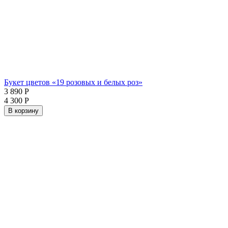
Букет цветов «19 розовых и белых роз»
3 890
Р
4 300
Р
В корзину