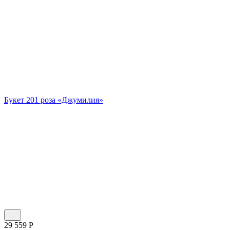
Букет 201 роза «Джумилия»
29 559
Р