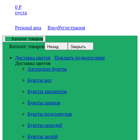
0
Р
пуста
Personal area
Вход
Регистрация
Каталог товаров
Каталог товаров
Назад
Закрыть
Доставка цветов
Показать подкатегории
Доставка цветов
Авторские букеты
Букеты роз
Букеты хризантем
Букеты пионов
Букеты подсолнухов
Букеты орхидей
Букеты лилий