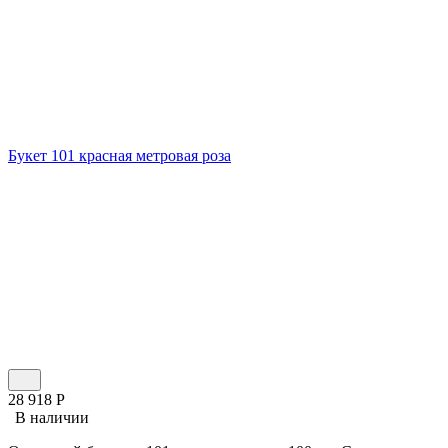
Букет 101 красная метровая роза
28 918
Р
В наличии