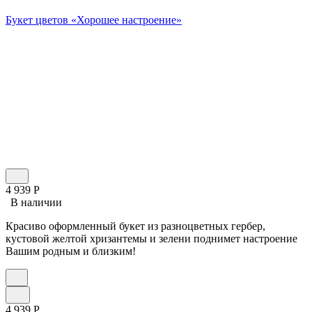
Букет цветов «Хорошее настроение»
4 939
Р
В наличии
Красиво оформленный букет из разноцветных гербер,
кустовой желтой хризантемы и зелени поднимет настроение
Вашим родным и близким!
4 939
Р