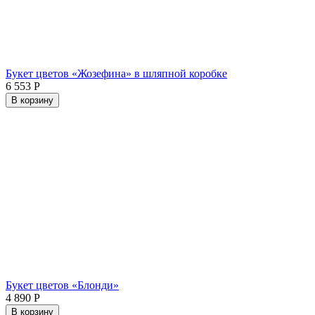
Букет цветов «Жозефина» в шляпной коробке
6 553
Р
В корзину
Букет цветов «Блонди»
4 890
Р
В корзину