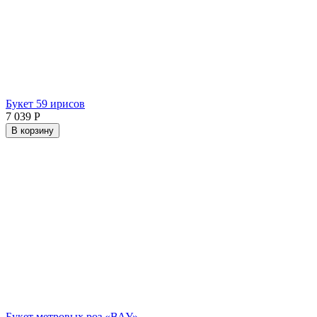
Букет 59 ирисов
7 039
Р
В корзину
Букет метровых роз «ВАУ»