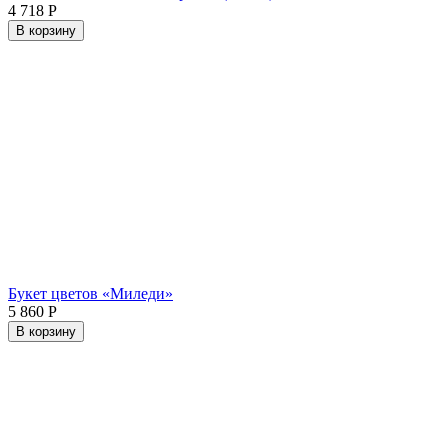
4 718
Р
В корзину
Букет цветов «Миледи»
5 860
Р
В корзину