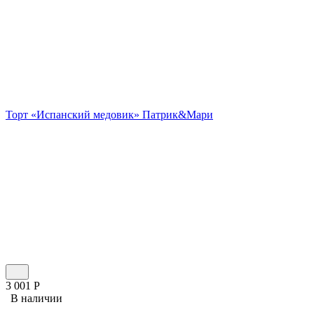
Торт «Испанский медовик» Патрик&Мари
3 001
Р
В наличии