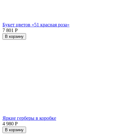
Букет цветов «51 красная роза»
7 801
Р
В корзину
Яркие герберы в коробке
4 980
Р
В корзину