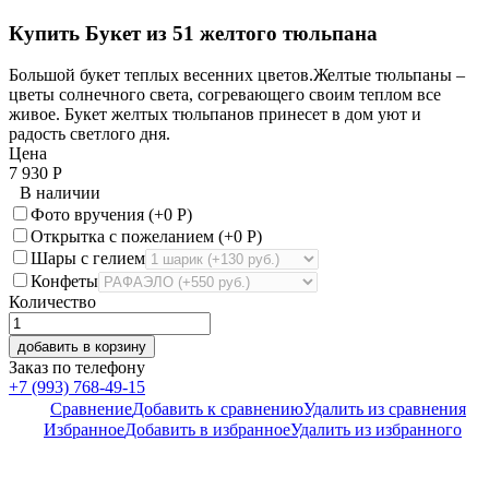
Купить Букет из 51 желтого тюльпана
Большой букет теплых весенних цветов.Желтые тюльпаны –
цветы солнечного света, согревающего своим теплом все
живое. Букет желтых тюльпанов принесет в дом уют и
радость светлого дня.
Цена
7 930
Р
В наличии
Фото вручения (+
0
Р
)
Открытка с пожеланием (+
0
Р
)
Шары с гелием
Конфеты
Количество
добавить в корзину
Заказ по телефону
+7 (993) 768-49-15
Сравнение
Добавить к сравнению
Удалить из сравнения
Избранное
Добавить в избранное
Удалить из избранного