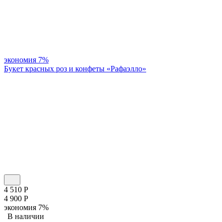
экономия
7%
Букет красных роз и конфеты «Рафаэлло»
4 510
Р
4 900
Р
экономия
7%
В наличии