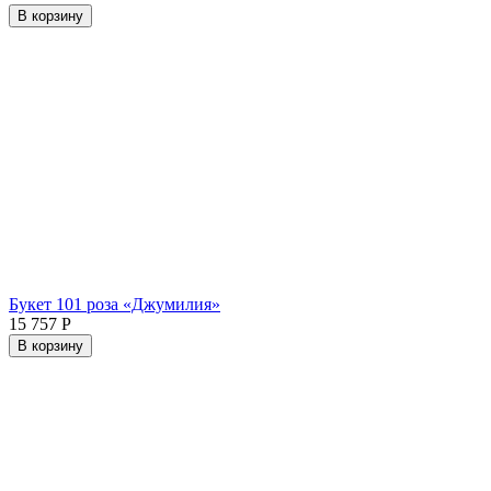
В корзину
Букет 101 роза «Джумилия»
15 757
Р
В корзину