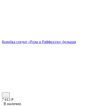
Коробка сердце «Розы и Раффаэлло» большая
7 613
Р
В наличии