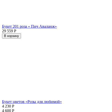
Букет 201 роза « Пич Аваланж»
29 559
Р
В корзину
Букет цветов «Розы для любимой»
4 230
Р
4 600
Р