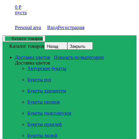
0
Р
пуста
Personal area
Вход
Регистрация
Каталог товаров
Каталог товаров
Назад
Закрыть
Доставка цветов
Показать подкатегории
Доставка цветов
Авторские букеты
Букеты роз
Букеты хризантем
Букеты пионов
Букеты подсолнухов
Букеты орхидей
Букеты лилий