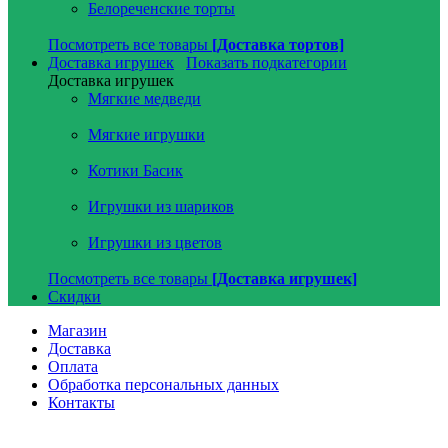
Белореченские торты
Посмотреть все товары
[Доставка тортов]
Доставка игрушек
Показать подкатегории
Доставка игрушек
Мягкие медведи
Мягкие игрушки
Котики Басик
Игрушки из шариков
Игрушки из цветов
Посмотреть все товары
[Доставка игрушек]
Скидки
Магазин
Доставка
Оплата
Обработка персональных данных
Контакты