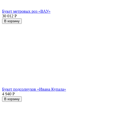
Букет метровых роз «ВАУ»
30 012
Р
В корзину
Букет подсолнухов «Ивана Купала»
4 940
Р
В корзину