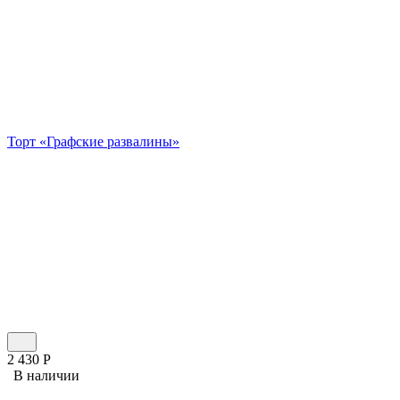
Торт «Графские развалины»
2 430
Р
В наличии